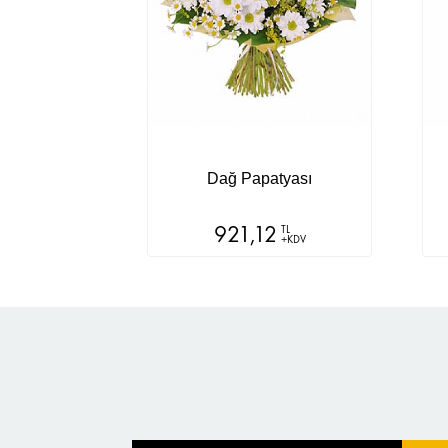
Dağ Papatyası
921,12
TL
+KDV