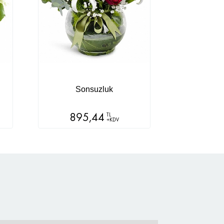
Sonsuzluk
895,44
TL
+KDV