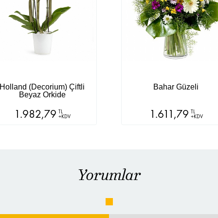
Holland (Decorium) Çiftli
Bahar Güzeli
Beyaz Orkide
1.982,79
1.611,79
TL
TL
+KDV
+KDV
Yorumlar