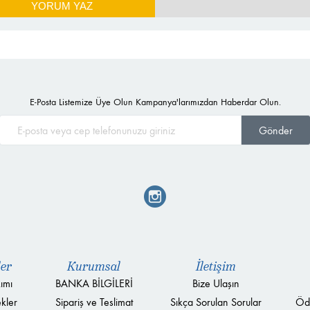
YORUM YAZ
E-Posta Listemize Üye Olun Kampanya'larımızdan Haberdar Olun.
Gönder
ler
Kurumsal
İletişim
ımı
BANKA BİLGİLERİ
Bize Ulaşın
kler
Sipariş ve Teslimat
Sıkça Sorulan Sorular
Öd