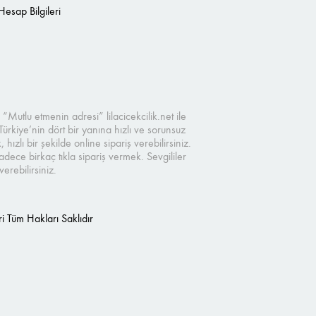
Hesap Bilgileri
“Mutlu etmenin adresi” lilacicekcilik.net ile
Türkiye’nin dört bir yanına hızlı ve sorunsuz
zlı bir şekilde online sipariş verebilirsiniz.
ece birkaç tıkla sipariş vermek. Sevgililer
rebilirsiniz.
i Tüm Hakları Saklıdır