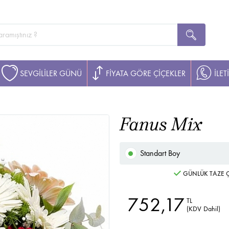
SEVGİLİLER GÜNÜ
FİYATA GÖRE ÇİÇEKLER
İLET
Fanus Mix
Standart Boy
GÜNLÜK TAZE Ç
752,17
TL
(KDV Dahil)