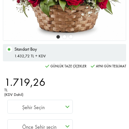
Standart Boy
1.432,72 TL + KDV
GÜNLÜK TAZE ÇİÇEKLER
AYNI GÜN TESLİMAT
1.719,26
TL
(KDV Dahil)