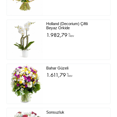
Holland (Decorium) Çiftli
Beyaz Orkide
1.982,79
TL
+KDV
Bahar Güzeli
1.611,79
TL
+KDV
Sonsuzluk