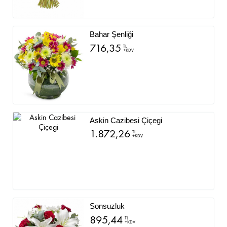
Bahar Şenliği
716,35
TL
+KDV
Askin Cazibesi Çiçegi
1.872,26
TL
+KDV
Sonsuzluk
895,44
TL
+KDV