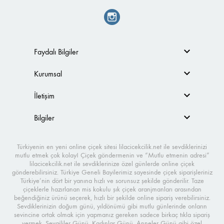
Faydalı Bilgiler
Kurumsal
İletişim
Bilgiler
Türkiyenin en yeni online çiçek sitesi lilacicekcilik.net ile sevdiklerinizi
mutlu etmek çok kolay! Çiçek göndermenin ve “Mutlu etmenin adresi”
lilacicekcilik.net ile sevdiklerinize özel günlerde online çiçek
gönderebilirsiniz. Türkiye Geneli Bayilerimiz sayesinde çiçek siparişleriniz
Türkiye’nin dört bir yanına hızlı ve sorunsuz şekilde gönderilir. Taze
çiçeklerle hazırlanan mis kokulu şık çiçek aranjmanları arasından
beğendiğiniz ürünü seçerek, hızlı bir şekilde online sipariş verebilirsiniz.
Sevdiklerinizin doğum günü, yıldönümü gibi mutlu günlerinde onların
sevincine ortak olmak için yapmanız gereken sadece birkaç tıkla sipariş
vermek. Sevgililer Günü, Kadınlar Günü, Anneler Günü gibi özel