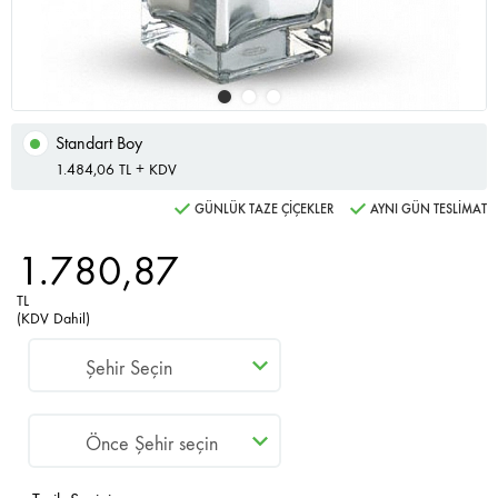
Standart Boy
1.484,06 TL + KDV
GÜNLÜK TAZE ÇİÇEKLER
AYNI GÜN TESLİMAT
1.780,87
TL
(KDV Dahil)