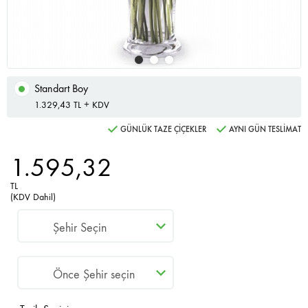
Standart Boy
1.329,43 TL + KDV
GÜNLÜK TAZE ÇİÇEKLER
AYNI GÜN TESLİMAT
1.595,32
TL
(KDV Dahil)