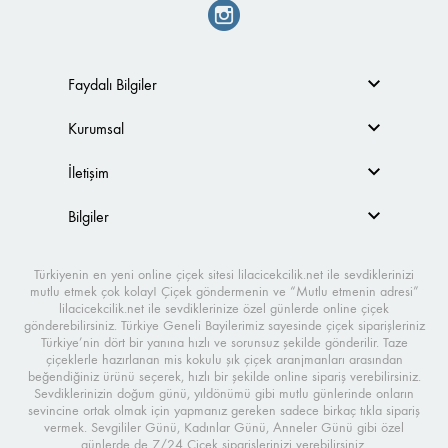
Faydalı Bilgiler
Kurumsal
İletişim
Bilgiler
Türkiyenin en yeni online çiçek sitesi lilacicekcilik.net ile sevdiklerinizi
mutlu etmek çok kolay! Çiçek göndermenin ve “Mutlu etmenin adresi”
lilacicekcilik.net ile sevdiklerinize özel günlerde online çiçek
gönderebilirsiniz. Türkiye Geneli Bayilerimiz sayesinde çiçek siparişleriniz
Türkiye’nin dört bir yanına hızlı ve sorunsuz şekilde gönderilir. Taze
çiçeklerle hazırlanan mis kokulu şık çiçek aranjmanları arasından
beğendiğiniz ürünü seçerek, hızlı bir şekilde online sipariş verebilirsiniz.
Sevdiklerinizin doğum günü, yıldönümü gibi mutlu günlerinde onların
sevincine ortak olmak için yapmanız gereken sadece birkaç tıkla sipariş
vermek. Sevgililer Günü, Kadınlar Günü, Anneler Günü gibi özel
günlerde de 7/24 Çiçek siparişlerinizi verebilirsiniz.