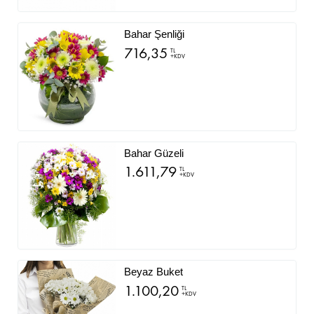
Bahar Şenliği
716,35
TL
+KDV
Bahar Güzeli
1.611,79
TL
+KDV
Beyaz Buket
1.100,20
TL
+KDV